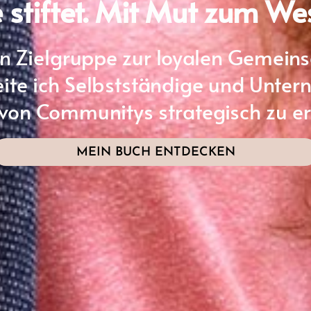
stiftet. Mit Mut zum We
 Zielgruppe zur loyalen Gemeinsch
eite ich Selbstständige und Unter
 von Communitys strategisch zu er
MEIN BUCH ENTDECKEN