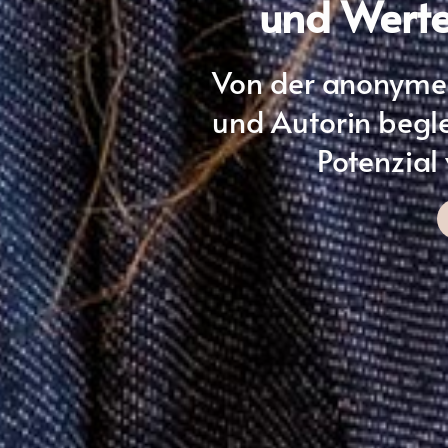
und Werte 
Von der anonymen
und Autorin begl
Potenzial