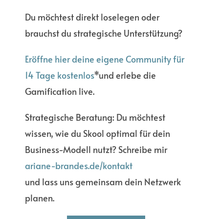
COMMUNITY-AUFBAU 3-
PHASEN-MODELL (2)
Du möchtest direkt loselegen oder
brauchst du strategische Unterstützung?
in
Community Building
,
Community Management
September 26, 2020
Eröffne hier deine eigene Community für
14 Tage kostenlos
*und erlebe die
Gamification live.
Strategische Beratung: Du möchtest
wissen, wie du Skool optimal für dein
Business-Modell nutzt? Schreibe mir
ariane-brandes.de/kontakt
und lass uns gemeinsam dein Netzwerk
planen.