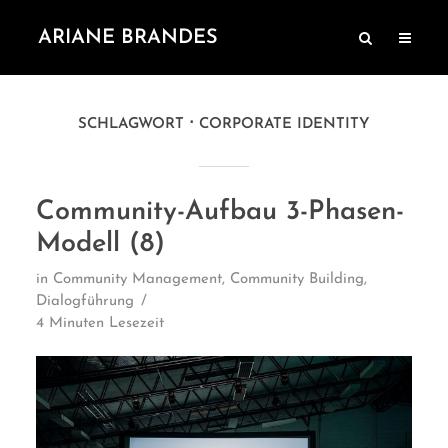
ARIANE BRANDES
SCHLAGWORT
CORPORATE IDENTITY
Community-Aufbau 3-Phasen-
Modell (8)
in
Community Management
,
Community Building
,
Dialogführung
4 Minuten Lesezeit