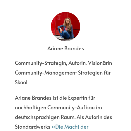
CROSS-POSTING RICHTIG
GEMACHT
Ariane Brandes
in
Community Management
,
Content
,
Community-Strategin, Autorin, Visionärin
Dialogführung
Februar 1, 2020
Community-Management Strategien für
Skool
Ariane Brandes ist die Expertin für
nachhaltigen Community-Aufbau im
deutschsprachigen Raum. Als Autorin des
Standardwerks
«Die Macht der