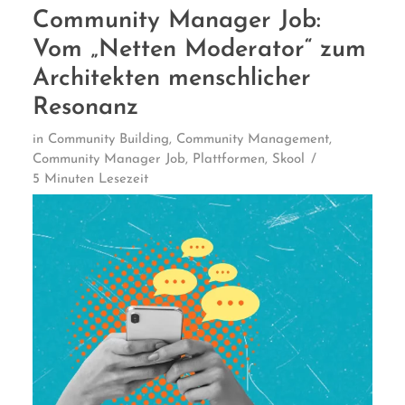
Community Manager Job:
Vom „Netten Moderator“ zum
Architekten menschlicher
Resonanz
in
Community Building
,
Community Management
,
Community Manager Job
,
Plattformen
,
Skool
5 Minuten Lesezeit