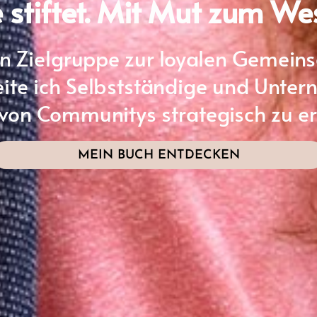
stiftet. Mit Mut zum We
 Zielgruppe zur loyalen Gemeinsch
eite ich Selbstständige und Unter
 von Communitys strategisch zu er
MEIN BUCH ENTDECKEN