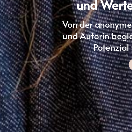
und Werte 
Von der anonymen
und Autorin begl
Potenzial