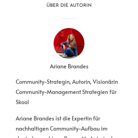
ÜBER DIE AUTORIN
Ariane Brandes
Community-Strategin, Autorin, Visionärin
Community-Management Strategien für
WISSENSDATENBANKEN
Skool
(1): EXTERNE
KNOWLEDGE-BASE
Ariane Brandes ist die Expertin für
nachhaltigen Community-Aufbau im
in
Community Management
,
Dialogführung
,
User
Interface